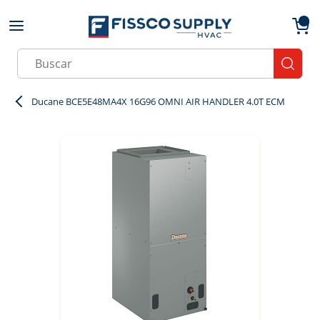
Skip to main content
menu
{0}
Site Search
submit
Ducane BCE5E48MA4X 16G96 OMNI AIR HANDLER 4.0T ECM