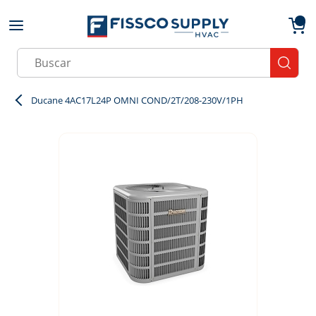
Skip to main content
menu
{0}
Site Search
submit
Ducane 4AC17L24P OMNI COND/2T/208-230V/1PH