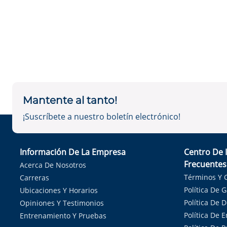
Mantente al tanto!
¡Suscríbete a nuestro boletín electrónico!
Información De La Empresa
Centro De 
Frecuentes
Acerca De Nosotros
Términos Y 
Carreras
Política De 
Ubicaciones Y Horarios
Política De 
Opiniones Y Testimonios
Política De E
Entrenamiento Y Pruebas