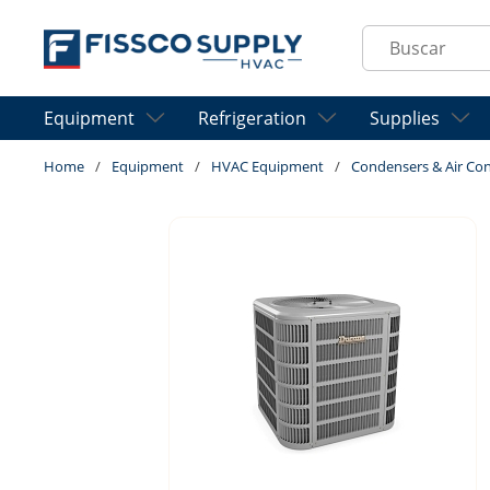
Skip to main content
Site Search
Equipment
Refrigeration
Supplies
Home
/
Equipment
/
HVAC Equipment
/
Condensers & Air Con