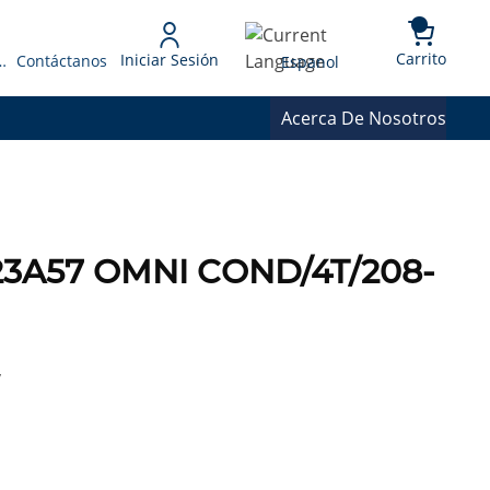
{0} 
Language
Carrito
Iniciar Sesión
 Presupuesto
Contáctanos
Espanol
Acerca De Nosotros
23A57 OMNI COND/4T/208-
,