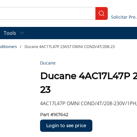
submit search
Solicitar
Tools
ditioners
/
Ducane 4AC17L47P 23A57 OMNI COND/4T/208-23
Ducane
Ducane 4AC17L47P 
23
4AC17L47P OMNI COND/4T/208-230V/1PH
Part #
167642
Login to see price