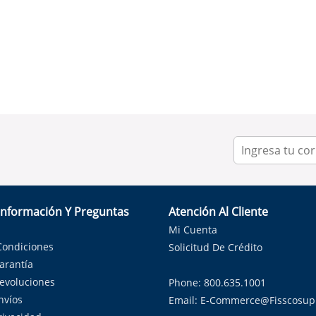
Información Y Preguntas
Atención Al Cliente
Mi Cuenta
Condiciones
Solicitud De Crédito
Garantía
Devoluciones
Phone: 800.635.1001
nvíos
Email:
E-Commerce@fisscosup