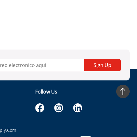
Sign Up
Follow Us
ply.com