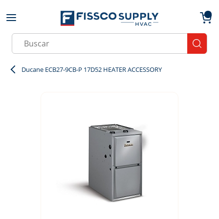
Skip to main content
menu
{0}
Site Search
submit
Ducane ECB27-9CB-P 17D52 HEATER ACCESSORY