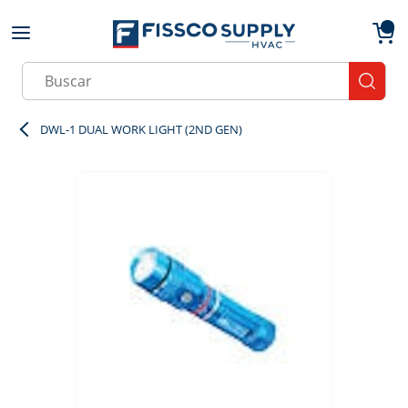
Skip to main content
menu
{0}
Site Search
submit
DWL-1 DUAL WORK LIGHT (2ND GEN)