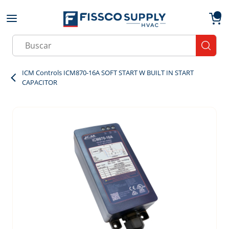
Skip to main content
menu
{0}
Site Search
submit
ICM Controls ICM870-16A SOFT START W BUILT IN START
CAPACITOR