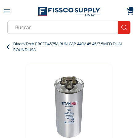
Skip to main content
menu
{0}
Site Search
submit
DiversiTech PRCFD4575A RUN CAP 440V 45 45/7.5MFD DUAL
ROUND USA