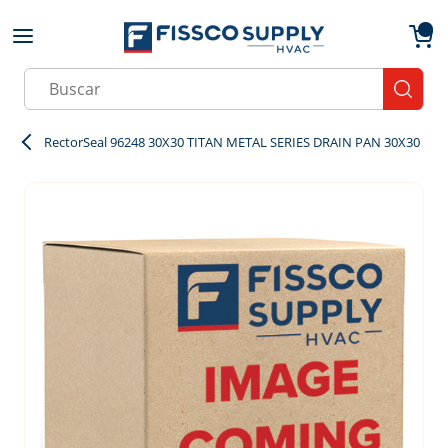
Skip to main content
menu
{0}
Site Search
submit
RectorSeal 96248 30X30 TITAN METAL SERIES DRAIN PAN 30X30