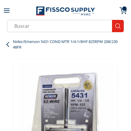
Skip to main content
menu
{0}
Site Search
submit
Nidec/Emerson 5431 COND MTR 1/4-1/8HP 825RPM 208/230
48FR