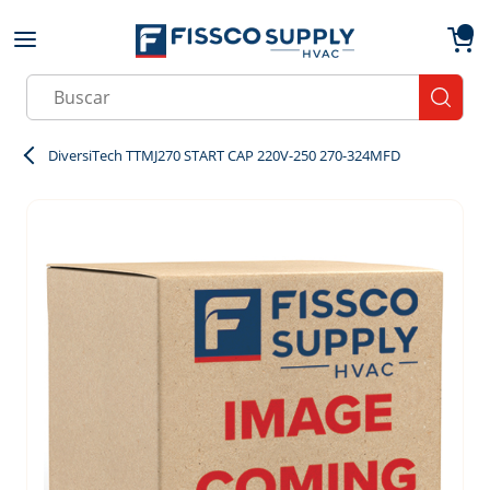
Skip to main content
menu
{0}
Site Search
submit
DiversiTech TTMJ270 START CAP 220V-250 270-324MFD