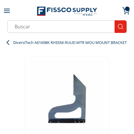
Skip to main content
menu
{0}
Site Search
submit
DiversiTech A61698K RHEEM-RUUD MTR MOU MOUNT BRACKET