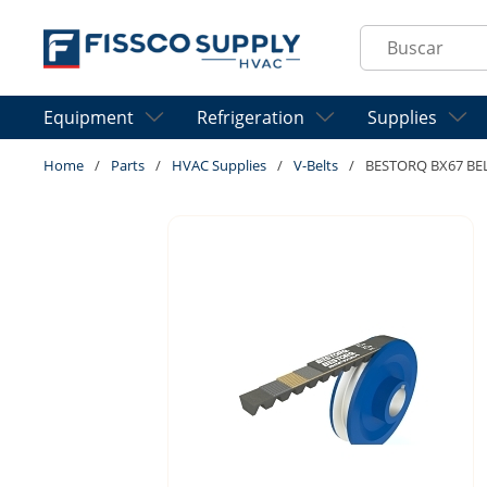
Skip to main content
Site Search
Equipment
Refrigeration
Supplies
Home
/
Parts
/
HVAC Supplies
/
V-Belts
/
BESTORQ BX67 BE