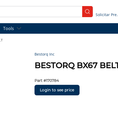
submit search
Solicitar
Tools
LT
Bestorq Inc
BESTORQ BX67 BEL
Part #
170784
Login to see price