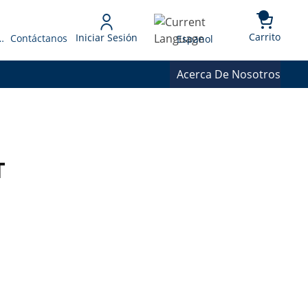
{0} 
Language
Carrito
Iniciar Sesión
 Presupuesto
Contáctanos
Espanol
Acerca De Nosotros
T