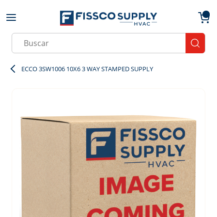
Skip to main content
menu
{0}
Site Search
submit
ECCO 3SW1006 10X6 3 WAY STAMPED SUPPLY