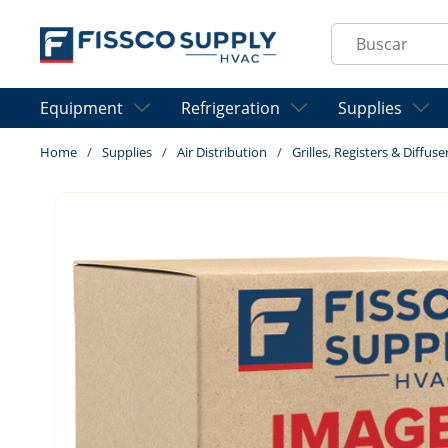
Skip to main content
Site Search
Equipment
Refrigeration
Supplies
Home
/
Supplies
/
Air Distribution
/
Grilles, Registers & Diffuse