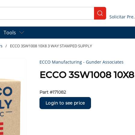
submit search
Solicitar
Tools
rs
/
ECCO 3SW1008 10X8 3 WAY STAMPED SUPPLY
ECCO Manufacturing - Gunder Associates
ECCO 3SW1008 10X
Part #
171082
Login to see price