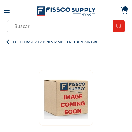
Skip to main content
menu
{0}
Site Search
submit
ECCO 1RA2020 20X20 STAMPED RETURN AIR GRILLE