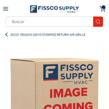
Skip to main content
menu
{0}
Site Search
submit
ECCO 1RA2410 24X10 STAMPED RETURN AIR GRILLE