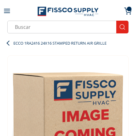
Skip to main content
menu
{0}
Site Search
submit
ECCO 1RA2416 24X16 STAMPED RETURN AIR GRILLE