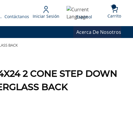
{0} 
Language
Carrito
Iniciar Sesión
 Presupuesto
Contáctanos
Espanol
Acerca De Nosotros
LASS BACK
24X24 2 CONE STEP DOWN
ERGLASS BACK