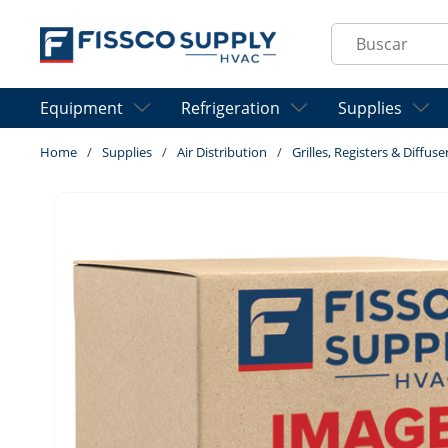
Skip to main content
Site Search
Equipment
Refrigeration
Supplies
Home
/
Supplies
/
Air Distribution
/
Grilles, Registers & Diffuse