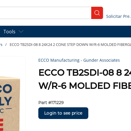
submit search
Solicitar
Tools
rs
/
ECCO TB2SDI-08 8 24X24 2 CONE STEP DOWN W/R-6 MOLDED FIBERG
ECCO Manufacturing - Gunder Associates
ECCO TB2SDI-08 8 
W/R-6 MOLDED FIB
Part #
171229
Login to see price