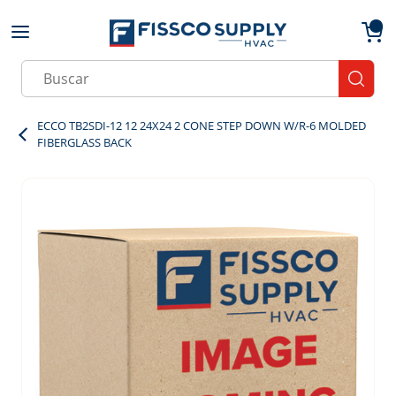
Skip to main content
menu
{0}
Site Search
submit
ECCO TB2SDI-12 12 24X24 2 CONE STEP DOWN W/R-6 MOLDED
FIBERGLASS BACK