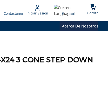
{0} 
Language
Carrito
Iniciar Sesión
 Presupuesto
Contáctanos
Espanol
Acerca De Nosotros
4X24 3 CONE STEP DOWN