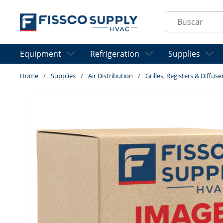
Skip to main content
Site Search
Equipment
Refrigeration
Supplies
Home
/
Supplies
/
Air Distribution
/
Grilles, Registers & Diffuse