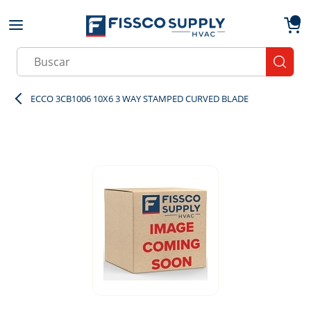
Skip to main content
menu
{0}
Site Search
submit
ECCO 3CB1006 10X6 3 WAY STAMPED CURVED BLADE