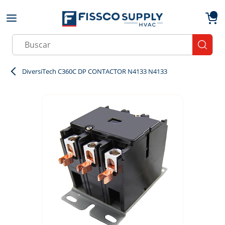
Skip to main content
menu
{0}
Site Search
submit
DiversiTech C360C DP CONTACTOR N4133 N4133