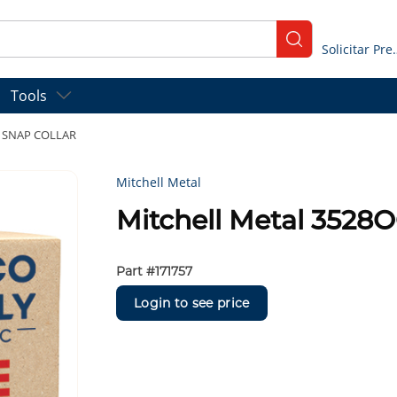
submit search
Solicitar
Tools
4" SNAP COLLAR
Mitchell Metal
Mitchell Metal 352
Part #
171757
Login to see price