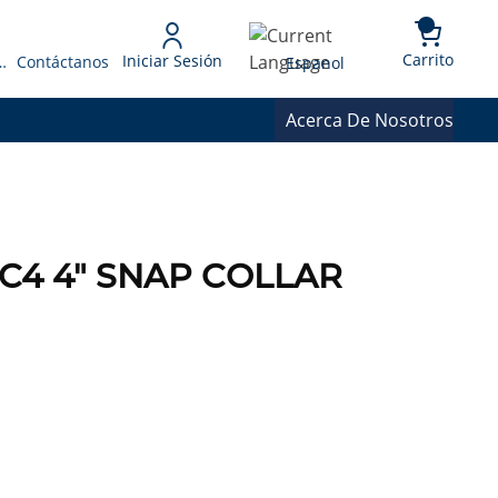
{0} 
Language
Carrito
Iniciar Sesión
 Presupuesto
Contáctanos
Espanol
Acerca De Nosotros
8OC4 4" SNAP COLLAR