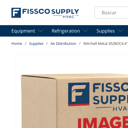
Skip to main content
Site Search
Equipment
Refrigeration
Supplies
Home
/
Supplies
/
Air Distribution
/
Mitchell Metal 3528OC4 