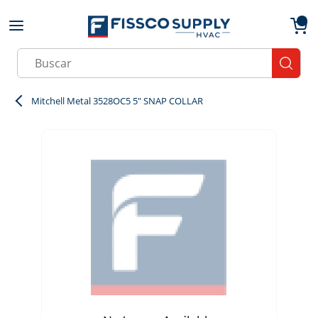
Skip to main content
menu
{0}
Site Search
submit
Mitchell Metal 3528OC5 5" SNAP COLLAR