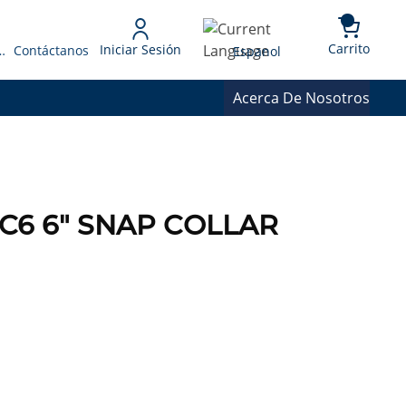
{0} 
Language
Carrito
Iniciar Sesión
 Presupuesto
Contáctanos
Espanol
Acerca De Nosotros
8OC6 6" SNAP COLLAR