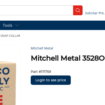
submit search
Solicitar
Tools
6" SNAP COLLAR
Mitchell Metal
Mitchell Metal 352
Part #
171759
Login to see price