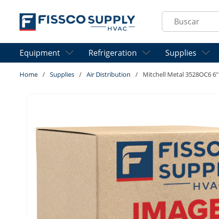
Skip to main content
Site Search
Equipment
Refrigeration
Supplies
Home
/
Supplies
/
Air Distribution
/
Mitchell Metal 3528OC6 