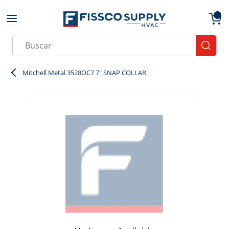
Skip to main content
menu
{0}
Site Search
submit
Mitchell Metal 3528OC7 7" SNAP COLLAR