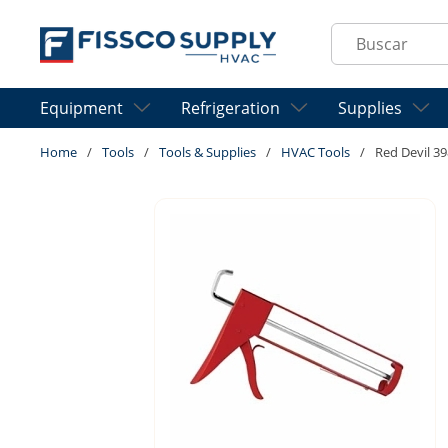
Skip to main content
Site Search
Equipment
Refrigeration
Supplies
Home
/
Tools
/
Tools & Supplies
/
HVAC Tools
/
Red Devil 39