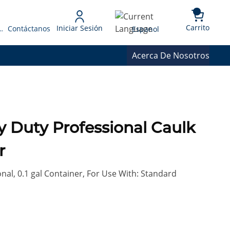
{0} 
Language
Carrito
Iniciar Sesión
 Presupuesto
Contáctanos
Espanol
Acerca De Nosotros
r
nal, 0.1 gal Container, For Use With: Standard