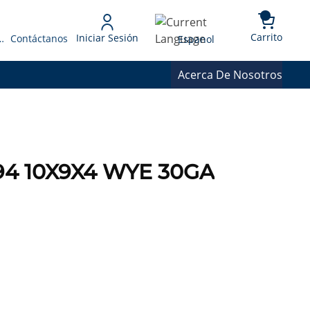
{0} 
Language
Carrito
Iniciar Sesión
 Presupuesto
Contáctanos
Espanol
Acerca De Nosotros
094 10X9X4 WYE 30GA