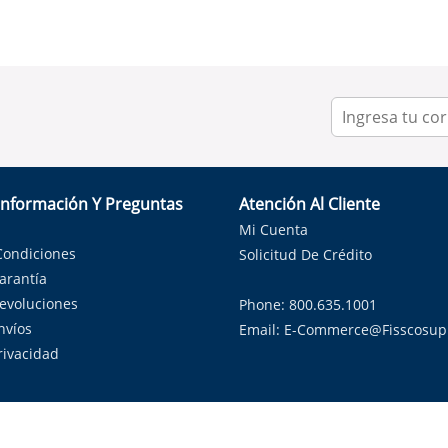
Información Y Preguntas
Atención Al Cliente
Mi Cuenta
Condiciones
Solicitud De Crédito
Garantía
Devoluciones
Phone: 800.635.1001
nvíos
Email:
E-Commerce@fisscosup
Privacidad
ndo con orgullo soluciones de HVAC en el estado de la Estrella Sol