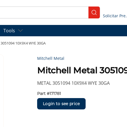
submit search
Solicitar
Tools
l 3051094 10X9X4 WYE 30GA
Mitchell Metal
Mitchell Metal 3051
METAL 3051094 10X9X4 WYE 30GA
Part #
171781
Login to see price