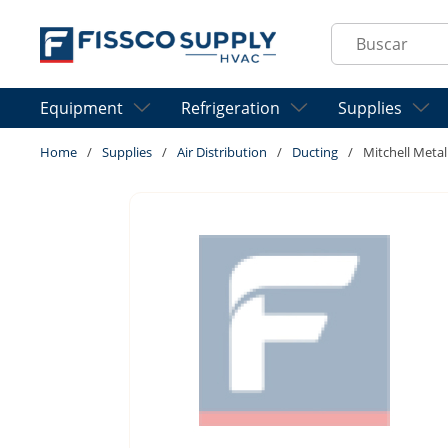
Skip to main content
Site Search
Equipment
Refrigeration
Supplies
Home
/
Supplies
/
Air Distribution
/
Ducting
/
Mitchell Meta