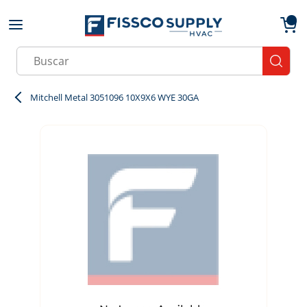
Skip to main content
menu
{0}
Site Search
submit
Mitchell Metal 3051096 10X9X6 WYE 30GA