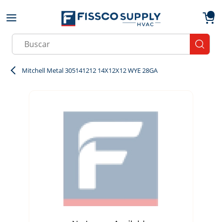
Skip to main content
menu
{0}
Site Search
submit
Mitchell Metal 305141212 14X12X12 WYE 28GA