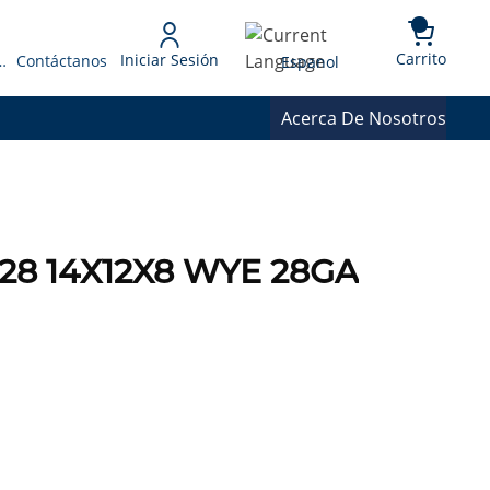
{0} 
Language
Carrito
Iniciar Sesión
 Presupuesto
Contáctanos
Espanol
Acerca De Nosotros
4128 14X12X8 WYE 28GA