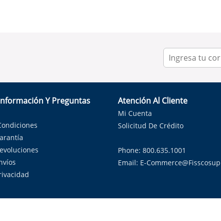
Información Y Preguntas
Atención Al Cliente
Mi Cuenta
Condiciones
Solicitud De Crédito
Garantía
Devoluciones
Phone: 800.635.1001
nvíos
Email:
E-Commerce@fisscosup
Privacidad
ndo con orgullo soluciones de HVAC en el estado de la Estrella Sol