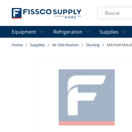
Skip to main content
Site Search
Equipment
Refrigeration
Supplies
Home
/
Supplies
/
Air Distribution
/
Ducting
/
Mitchell Meta