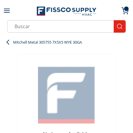
Skip to main content
menu
{0}
Site Search
submit
Mitchell Metal 305755 7X5X5 WYE 30GA