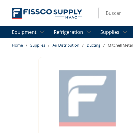
Skip to main content
Site Search
Equipment
Refrigeration
Supplies
Home
/
Supplies
/
Air Distribution
/
Ducting
/
Mitchell Meta