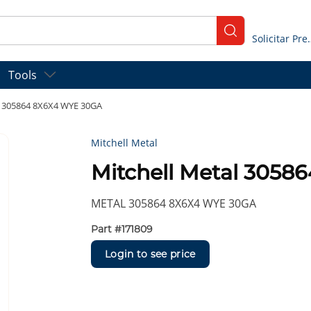
submit search
Solicitar
Tools
l 305864 8X6X4 WYE 30GA
Mitchell Metal
Mitchell Metal 305
METAL 305864 8X6X4 WYE 30GA
Part #
171809
Login to see price