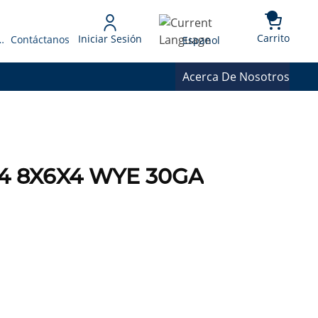
{0} 
Language
Carrito
Iniciar Sesión
 Presupuesto
Contáctanos
Espanol
Acerca De Nosotros
864 8X6X4 WYE 30GA