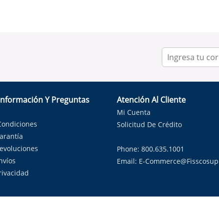
Información Y Preguntas
Atención Al Cliente
Mi Cuenta
Condiciones
Solicitud De Crédito
Garantía
Devoluciones
Phone: 800.635.1001
nvíos
Email:
E-Commerce@fisscosup
Privacidad
ndo con orgullo soluciones de HVAC en el estado de la Estrella Sol