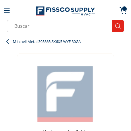
Skip to main content
menu
{0}
Site Search
submit
Mitchell Metal 305865 8X6X5 WYE 30GA