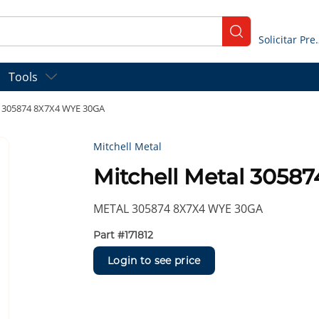
submit search
Solicitar
Tools
l 305874 8X7X4 WYE 30GA
Mitchell Metal
Mitchell Metal 305
METAL 305874 8X7X4 WYE 30GA
Part #
171812
Login to see price