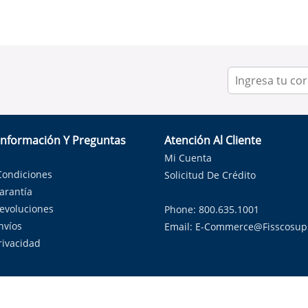
Información Y Preguntas
Atención Al Cliente
Mi Cuenta
Condiciones
Solicitud De Crédito
Garantía
Devoluciones
Phone: 800.635.1001
nvíos
Email:
E-Commerce@fisscosup
Privacidad
ndo con orgullo soluciones de HVAC en el estado de la Estrella Sol