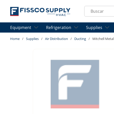
Skip to main content
Site Search
Equipment
Refrigeration
Supplies
Home
/
Supplies
/
Air Distribution
/
Ducting
/
Mitchell Meta