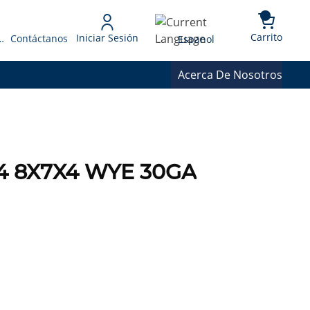
{0} 
Language
Carrito
Iniciar Sesión
 Presupuesto
Contáctanos
Espanol
Acerca De Nosotros
874 8X7X4 WYE 30GA