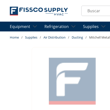
Skip to main content
Site Search
Equipment
Refrigeration
Supplies
Home
/
Supplies
/
Air Distribution
/
Ducting
/
Mitchell Met