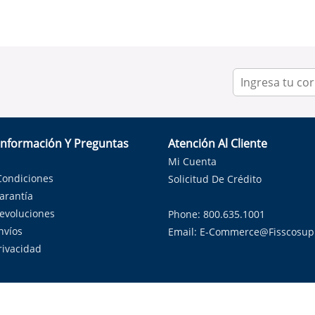
Información Y Preguntas
Atención Al Cliente
Mi Cuenta
Condiciones
Solicitud De Crédito
Garantía
Devoluciones
Phone: 800.635.1001
nvíos
Email:
E-Commerce@fisscosup
Privacidad
ndo con orgullo soluciones de HVAC en el estado de la Estrella Sol