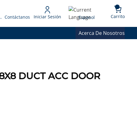
{0} 
Language
Carrito
Iniciar Sesión
 Presupuesto
Contáctanos
Espanol
Acerca De Nosotros
88 8X8 DUCT ACC DOOR