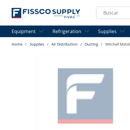
Skip to main content
Site Search
Equipment
Refrigeration
Supplies
Home
/
Supplies
/
Air Distribution
/
Ducting
/
Mitchell Met