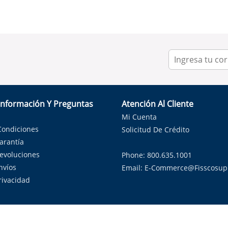
Información Y Preguntas
Atención Al Cliente
Mi Cuenta
Condiciones
Solicitud De Crédito
Garantía
Devoluciones
Phone: 800.635.1001
nvíos
Email:
E-Commerce@fisscosup
Privacidad
ndo con orgullo soluciones de HVAC en el estado de la Estrella Sol