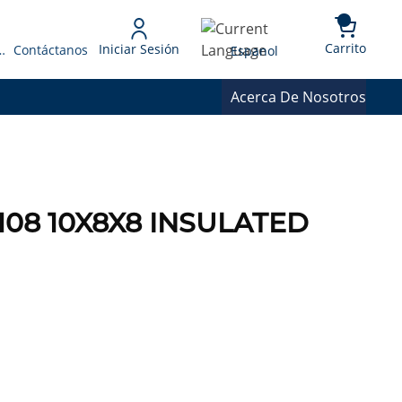
{0} 
Language
Carrito
Iniciar Sesión
 Presupuesto
Contáctanos
Espanol
Acerca De Nosotros
8108 10X8X8 INSULATED