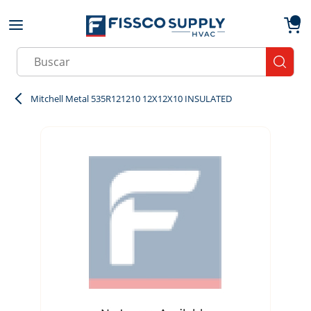
Skip to main content
menu
{0}
Site Search
submit
Mitchell Metal 535R121210 12X12X10 INSULATED