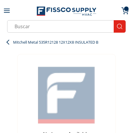
Skip to main content
menu
{0}
Site Search
submit
Mitchell Metal 535R12128 12X12X8 INSULATED B