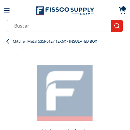
Skip to main content
menu
{0}
Site Search
submit
Mitchell Metal 535R6127 12X6X7 INSULATED BOX