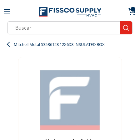
Skip to main content
menu
{0}
Site Search
submit
Mitchell Metal 535R6128 12X6X8 INSULATED BOX