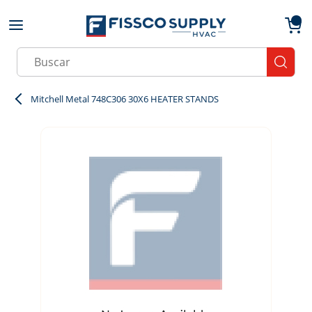
Skip to main content
menu
{0}
Site Search
submit
Mitchell Metal 748C306 30X6 HEATER STANDS