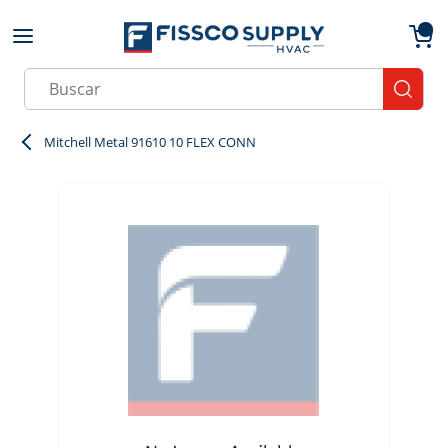
Skip to main content
menu
{0}
Site Search
submit
Mitchell Metal 91610 10 FLEX CONN