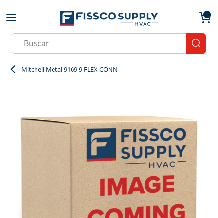
Skip to main content
menu
{0}
Site Search
submit
Mitchell Metal 9169 9 FLEX CONN