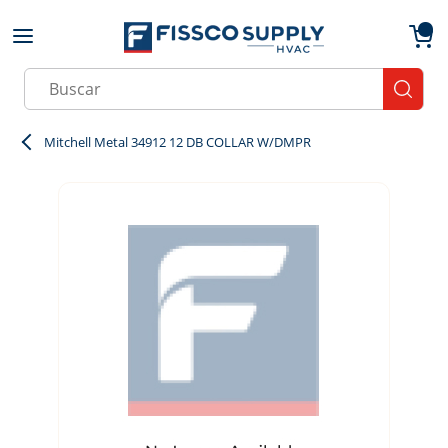
Skip to main content
menu
{0}
Site Search
submit
Mitchell Metal 34912 12 DB COLLAR W/DMPR