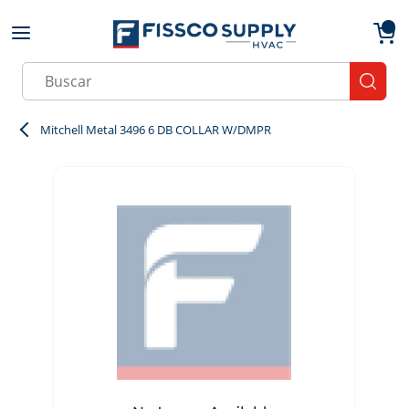
Skip to main content
menu
{0}
Site Search
submit
Mitchell Metal 3496 6 DB COLLAR W/DMPR