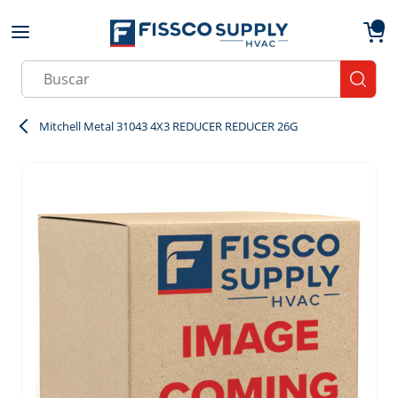
Skip to main content
menu
{0}
Site Search
submit
Mitchell Metal 31043 4X3 REDUCER REDUCER 26G