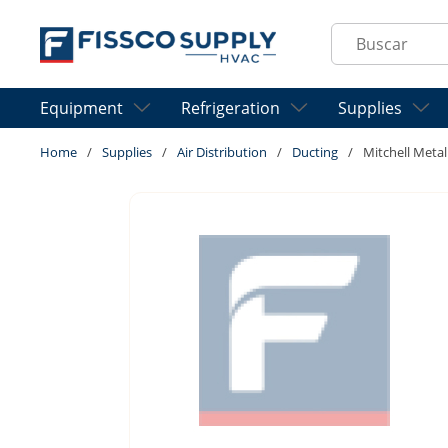
Skip to main content
Site Search
Equipment
Refrigeration
Supplies
Home
/
Supplies
/
Air Distribution
/
Ducting
/
Mitchell Met