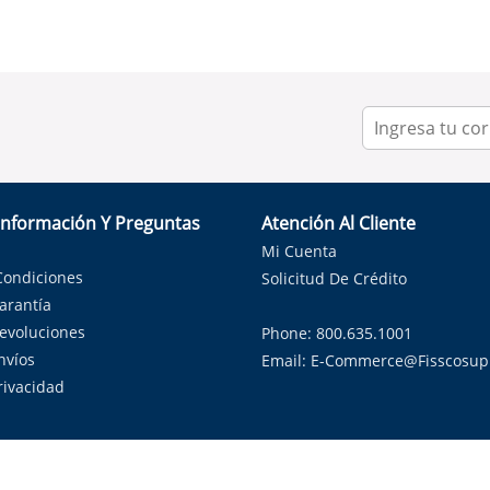
Información Y Preguntas
Atención Al Cliente
Mi Cuenta
Condiciones
Solicitud De Crédito
Garantía
Devoluciones
Phone: 800.635.1001
nvíos
Email:
E-Commerce@fisscosup
Privacidad
ndo con orgullo soluciones de HVAC en el estado de la Estrella Sol