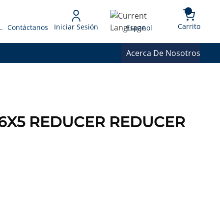
{0} 
Language
Carrito
Iniciar Sesión
 Presupuesto
Contáctanos
Espanol
Acerca De Nosotros
65 6X5 REDUCER REDUCER