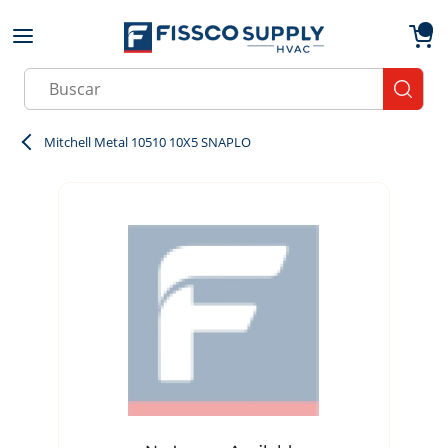
Skip to main content
menu
{0}
Site Search
submit
Mitchell Metal 10510 10X5 SNAPLO