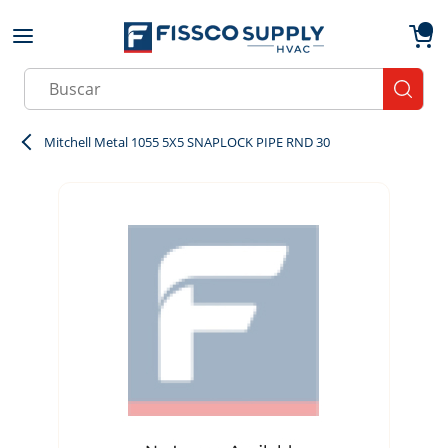
Skip to main content
menu
{0}
Site Search
submit
Mitchell Metal 1055 5X5 SNAPLOCK PIPE RND 30